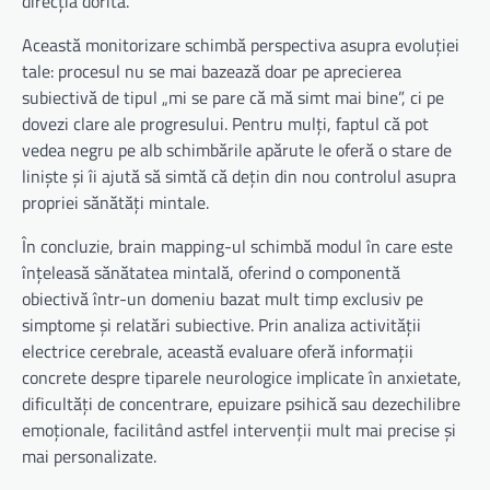
direcția dorită.
Această monitorizare schimbă perspectiva asupra evoluției
tale: procesul nu se mai bazează doar pe aprecierea
subiectivă de tipul „mi se pare că mă simt mai bine”, ci pe
dovezi clare ale progresului. Pentru mulți, faptul că pot
vedea negru pe alb schimbările apărute le oferă o stare de
liniște și îi ajută să simtă că dețin din nou controlul asupra
propriei sănătăți mintale.
În concluzie, brain mapping-ul schimbă modul în care este
înțeleasă sănătatea mintală, oferind o componentă
obiectivă într-un domeniu bazat mult timp exclusiv pe
simptome și relatări subiective. Prin analiza activității
electrice cerebrale, această evaluare oferă informații
concrete despre tiparele neurologice implicate în anxietate,
dificultăți de concentrare, epuizare psihică sau dezechilibre
emoționale, facilitând astfel intervenții mult mai precise și
mai personalizate.