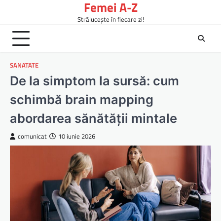
Femei A-Z
Skip
to
Strălucește în fiecare zi!
content
SANATATE
De la simptom la sursă: cum
schimbă brain mapping
abordarea sănătății mintale
comunicat
10 iunie 2026