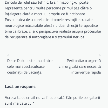
Dincolo de rolul său tehnic, brain mapping-ul poate
reprezenta pentru multe persoane primul pas către o
înțelegere clară a modului propriu de funcționare.
Posibilitatea de a corela simptomele resimțite cu date
neurologice măsurabile oferă nu doar direcții terapeutice
bine calibrate, ci și o perspectivă realistă asupra procesului
de recuperare și autoreglare a sistemului nervos.
Navigare
⟵
⟶
în
De ce Dubai este una dintre
Peritonita: o urgență
cele mai spectaculoase
chirurgicală care necesită
articole
destinații de vacanță
intervenție rapidă
Lasă un răspuns
Adresa ta de email nu va fi publicată.
Câmpurile obligatorii
sunt marcate cu
*