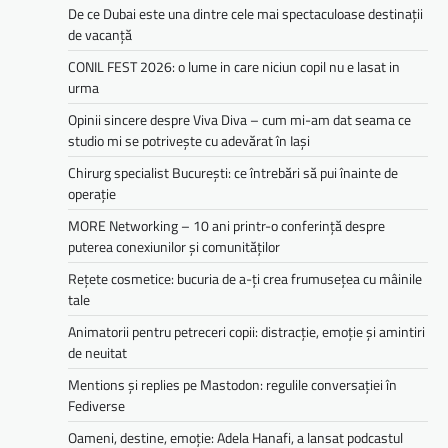
De ce Dubai este una dintre cele mai spectaculoase destinații
de vacanță
CONIL FEST 2026: o lume in care niciun copil nu e lasat in
urma
Opinii sincere despre Viva Diva – cum mi-am dat seama ce
studio mi se potrivește cu adevărat în Iași
Chirurg specialist București: ce întrebări să pui înainte de
operație
MORE Networking – 10 ani printr-o conferință despre
puterea conexiunilor și comunităților
Rețete cosmetice: bucuria de a-ți crea frumusețea cu mâinile
tale
Animatorii pentru petreceri copii: distracție, emoție și amintiri
de neuitat
Mentions și replies pe Mastodon: regulile conversației în
Fediverse
Oameni, destine, emoție: Adela Hanafi, a lansat podcastul