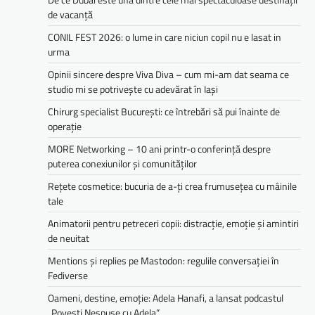
de vacanță
CONIL FEST 2026: o lume in care niciun copil nu e lasat in
urma
Opinii sincere despre Viva Diva – cum mi-am dat seama ce
studio mi se potrivește cu adevărat în Iași
Chirurg specialist București: ce întrebări să pui înainte de
operație
MORE Networking – 10 ani printr-o conferință despre
puterea conexiunilor și comunităților
Rețete cosmetice: bucuria de a-ți crea frumusețea cu mâinile
tale
Animatorii pentru petreceri copii: distracție, emoție și amintiri
de neuitat
Mentions și replies pe Mastodon: regulile conversației în
Fediverse
Oameni, destine, emoție: Adela Hanafi, a lansat podcastul
„Povești Nespuse cu Adela”