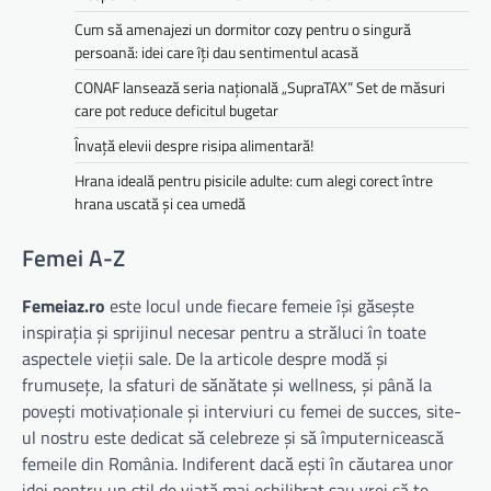
Cum să amenajezi un dormitor cozy pentru o singură
persoană: idei care îți dau sentimentul acasă
CONAF lansează seria națională „SupraTAX” Set de măsuri
care pot reduce deficitul bugetar
Învață elevii despre risipa alimentară!
Hrana ideală pentru pisicile adulte: cum alegi corect între
hrana uscată și cea umedă
Femei A-Z
Femeiaz.ro
este locul unde fiecare femeie își găsește
inspirația și sprijinul necesar pentru a străluci în toate
aspectele vieții sale. De la articole despre modă și
frumusețe, la sfaturi de sănătate și wellness, și până la
povești motivaționale și interviuri cu femei de succes, site-
ul nostru este dedicat să celebreze și să împuternicească
femeile din România. Indiferent dacă ești în căutarea unor
idei pentru un stil de viață mai echilibrat sau vrei să te