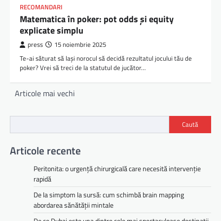
RECOMANDARI
Matematica în poker: pot odds și equity
explicate simplu
press
15 noiembrie 2025
Te-ai săturat să lași norocul să decidă rezultatul jocului tău de
poker? Vrei să treci de la statutul de jucător…
Navigare
Articole mai vechi
în
articole
Caută
Articole recente
Peritonita: o urgență chirurgicală care necesită intervenție
rapidă
De la simptom la sursă: cum schimbă brain mapping
abordarea sănătății mintale
De ce Dubai este una dintre cele mai spectaculoase destinații