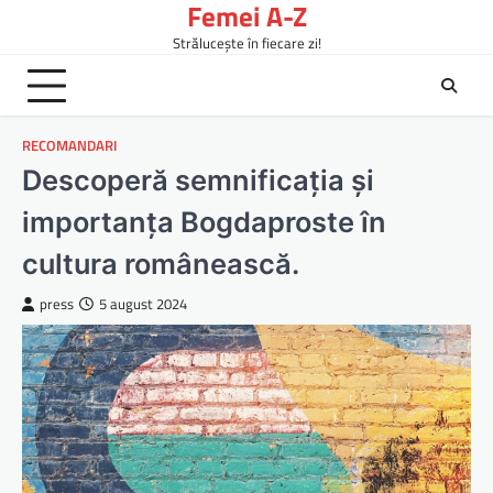
Femei A-Z
Skip
to
Strălucește în fiecare zi!
content
RECOMANDARI
Descoperă semnificația și
importanța Bogdaproste în
cultura românească.
press
5 august 2024