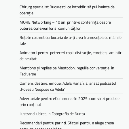
Chirurg specialist București: ce întrebări să pui înainte de
operație
MORE Networking – 10 ani printr-o conferință despre
puterea conexiunilor și comunităților
Rețete cosmetice: bucuria de a-ți crea frumusețea cu mâinile
tale
Animatorii pentru petreceri copii: distracție, emoție și amintiri
de neuitat
Mentions și replies pe Mastodon: regulile conversației în
Fediverse
Oameni, destine, emoție: Adela Hanafi, a lansat podcastul
„Povești Nespuse cu Adela”
Advertoriale pentru eCommerce în 2025: cum vinzi produse
prin conținut
Ilustrand Iubirea in Fotografia de Nunta
Recomandari pentru parinti. Sfaturi pentru a alege cresa
potrivita pentru copilul tau