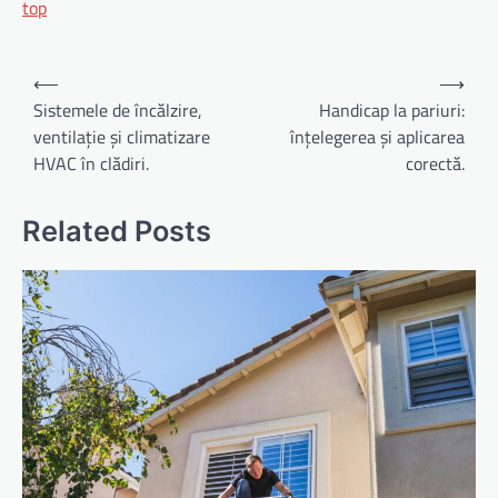
top
Navigare
⟵
⟶
în
Sistemele de încălzire,
Handicap la pariuri:
ventilație și climatizare
înțelegerea și aplicarea
articole
HVAC în clădiri.
corectă.
Related Posts