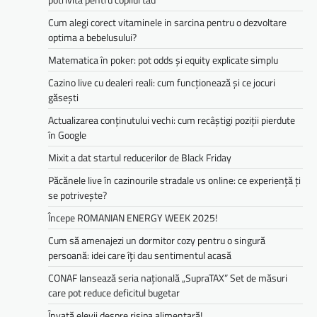
Cum alegi corect vitaminele in sarcina pentru o dezvoltare
optima a bebelusului?
Matematica în poker: pot odds și equity explicate simplu
Cazino live cu dealeri reali: cum funcționează și ce jocuri
găsești
Actualizarea conținutului vechi: cum recâștigi poziții pierdute
în Google
Mixit a dat startul reducerilor de Black Friday
Păcănele live în cazinourile stradale vs online: ce experiență ți
se potrivește?
Începe ROMANIAN ENERGY WEEK 2025!
Cum să amenajezi un dormitor cozy pentru o singură
persoană: idei care îți dau sentimentul acasă
CONAF lansează seria națională „SupraTAX” Set de măsuri
care pot reduce deficitul bugetar
Învață elevii despre risipa alimentară!