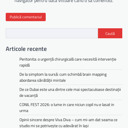
navigator pentru data viitoare când o să comentez.
Caută
Articole recente
Peritonita: o urgență chirurgicală care necesită intervenție
rapidă
De la simptom la sursă: cum schimbă brain mapping
abordarea sănătății mintale
De ce Dubai este una dintre cele mai spectaculoase destinații
de vacanță
CONIL FEST 2026: o lume in care niciun copil nu e lasat in
urma
Opinii sincere despre Viva Diva – cum mi-am dat seama ce
studio mi se potrivește cu adevărat în Iași