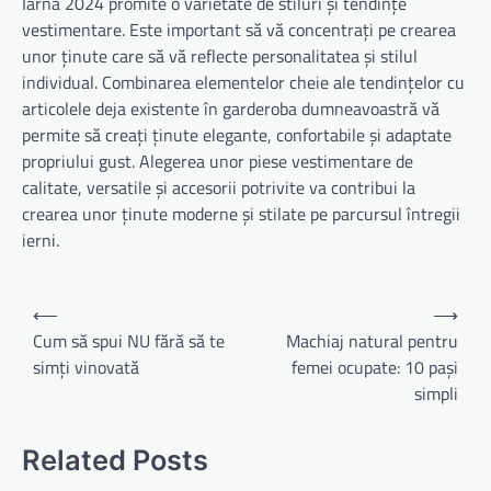
Iarna 2024 promite o varietate de stiluri și tendințe
vestimentare. Este important să vă concentrați pe crearea
unor ținute care să vă reflecte personalitatea și stilul
individual. Combinarea elementelor cheie ale tendințelor cu
articolele deja existente în garderoba dumneavoastră vă
permite să creați ținute elegante, confortabile și adaptate
propriului gust. Alegerea unor piese vestimentare de
calitate, versatile și accesorii potrivite va contribui la
crearea unor ținute moderne și stilate pe parcursul întregii
ierni.
Navigare
⟵
⟶
în
Cum să spui NU fără să te
Machiaj natural pentru
simți vinovată
femei ocupate: 10 pași
articole
simpli
Related Posts