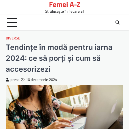
Femei A-Z
Skip
to
Strălucește în fiecare zi!
content
DIVERSE
Tendințe în modă pentru iarna
2024: ce să porți și cum să
accesorizezi
press
10 decembrie 2024