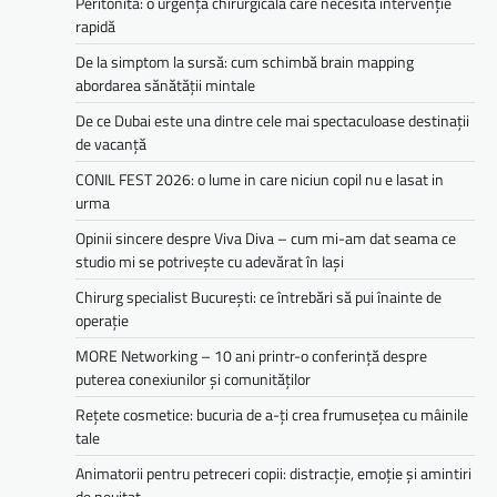
Peritonita: o urgență chirurgicală care necesită intervenție
rapidă
De la simptom la sursă: cum schimbă brain mapping
abordarea sănătății mintale
De ce Dubai este una dintre cele mai spectaculoase destinații
de vacanță
CONIL FEST 2026: o lume in care niciun copil nu e lasat in
urma
Opinii sincere despre Viva Diva – cum mi-am dat seama ce
studio mi se potrivește cu adevărat în Iași
Chirurg specialist București: ce întrebări să pui înainte de
operație
MORE Networking – 10 ani printr-o conferință despre
puterea conexiunilor și comunităților
Rețete cosmetice: bucuria de a-ți crea frumusețea cu mâinile
tale
Animatorii pentru petreceri copii: distracție, emoție și amintiri
de neuitat