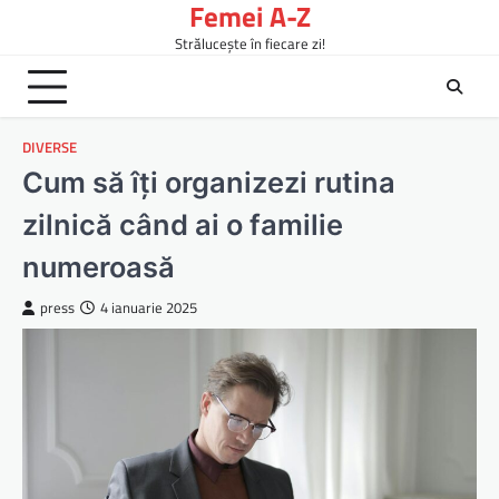
Femei A-Z
Skip
to
Strălucește în fiecare zi!
content
DIVERSE
Cum să îți organizezi rutina
zilnică când ai o familie
numeroasă
press
4 ianuarie 2025