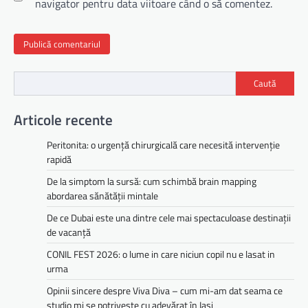
navigator pentru data viitoare când o să comentez.
Caută
Articole recente
Peritonita: o urgență chirurgicală care necesită intervenție
rapidă
De la simptom la sursă: cum schimbă brain mapping
abordarea sănătății mintale
De ce Dubai este una dintre cele mai spectaculoase destinații
de vacanță
CONIL FEST 2026: o lume in care niciun copil nu e lasat in
urma
Opinii sincere despre Viva Diva – cum mi-am dat seama ce
studio mi se potrivește cu adevărat în Iași