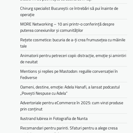
Chirurg specialist București: ce întrebări să pui înainte de
operație
MORE Networking – 10 ani printr-o conferință despre
puterea conexiunilor și comunităților
Rețete cosmetice: bucuria de a-ți crea frumusețea cu mâinile
tale
Animatorii pentru petreceri copii: distracție, emoție și amintiri
de neuitat
Mentions și replies pe Mastodon: regulile conversației în
Fediverse
Oameni, destine, emoție: Adela Hanafi, a lansat podcastul
„Povești Nespuse cu Adela”
Advertoriale pentru eCommerce în 2025: cum vinzi produse
prin conținut
Ilustrand Iubirea in Fotografia de Nunta
Recomandari pentru parinti. Sfaturi pentru a alege cresa