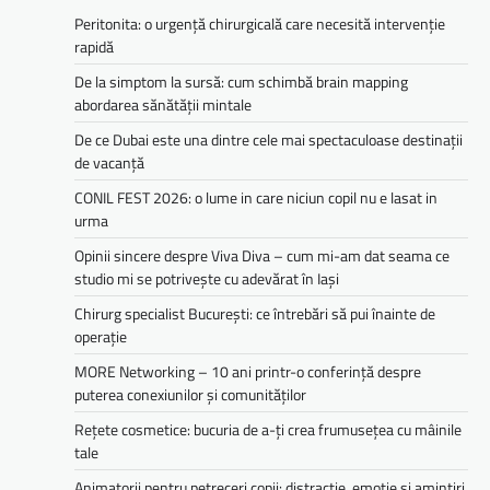
Peritonita: o urgență chirurgicală care necesită intervenție
rapidă
De la simptom la sursă: cum schimbă brain mapping
abordarea sănătății mintale
De ce Dubai este una dintre cele mai spectaculoase destinații
de vacanță
CONIL FEST 2026: o lume in care niciun copil nu e lasat in
urma
Opinii sincere despre Viva Diva – cum mi-am dat seama ce
studio mi se potrivește cu adevărat în Iași
Chirurg specialist București: ce întrebări să pui înainte de
operație
MORE Networking – 10 ani printr-o conferință despre
puterea conexiunilor și comunităților
Rețete cosmetice: bucuria de a-ți crea frumusețea cu mâinile
tale
Animatorii pentru petreceri copii: distracție, emoție și amintiri