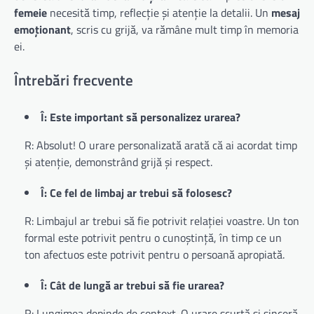
femeie
necesită timp, reflecție și atenție la detalii. Un
mesaj
emoționant
, scris cu grijă, va rămâne mult timp în memoria
ei.
Întrebări frecvente
Î: Este important să personalizez urarea?
R: Absolut! O urare personalizată arată că ai acordat timp
și atenție, demonstrând grijă și respect.
Î: Ce fel de limbaj ar trebui să folosesc?
R: Limbajul ar trebui să fie potrivit relației voastre. Un ton
formal este potrivit pentru o cunoștință, în timp ce un
ton afectuos este potrivit pentru o persoană apropiată.
Î: Cât de lungă ar trebui să fie urarea?
R: Lungimea depinde de context. O urare scurtă și sinceră