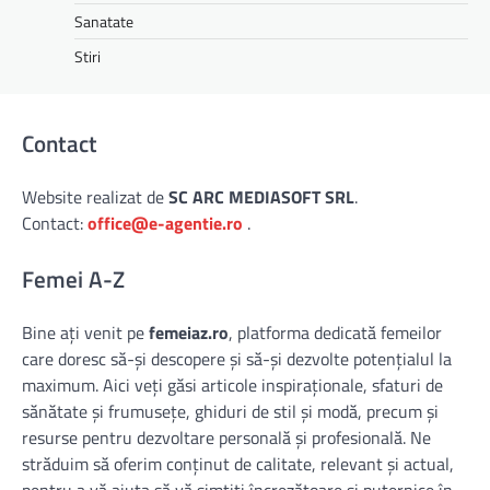
Sanatate
Stiri
Contact
Website realizat de
SC ARC MEDIASOFT SRL
.
Contact:
office@e-agentie.ro
.
Femei A-Z
Bine ați venit pe
femeiaz.ro
, platforma dedicată femeilor
care doresc să-și descopere și să-și dezvolte potențialul la
maximum. Aici veți găsi articole inspiraționale, sfaturi de
sănătate și frumusețe, ghiduri de stil și modă, precum și
resurse pentru dezvoltare personală și profesională. Ne
străduim să oferim conținut de calitate, relevant și actual,
pentru a vă ajuta să vă simțiți încrezătoare și puternice în