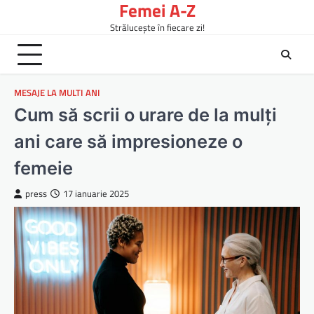
Femei A-Z
Skip
to
Strălucește în fiecare zi!
content
MESAJE LA MULTI ANI
Cum să scrii o urare de la mulți
ani care să impresioneze o
femeie
press
17 ianuarie 2025