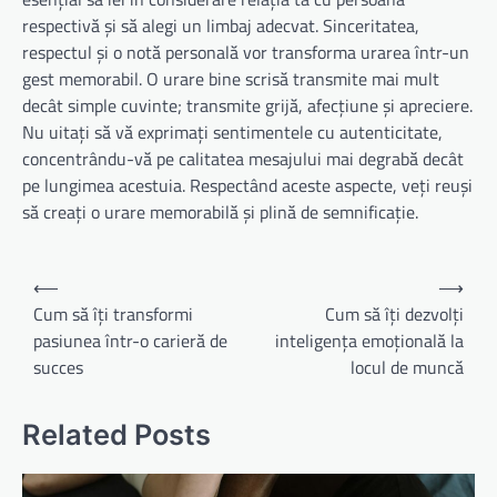
respectivă și să alegi un limbaj adecvat. Sinceritatea,
respectul și o notă personală vor transforma urarea într-un
gest memorabil. O urare bine scrisă transmite mai mult
decât simple cuvinte; transmite grijă, afecțiune și apreciere.
Nu uitați să vă exprimați sentimentele cu autenticitate,
concentrându-vă pe calitatea mesajului mai degrabă decât
pe lungimea acestuia. Respectând aceste aspecte, veți reuși
să creați o urare memorabilă și plină de semnificație.
Navigare
⟵
⟶
în
Cum să îți transformi
Cum să îți dezvolți
pasiunea într-o carieră de
inteligența emoțională la
articole
succes
locul de muncă
Related Posts