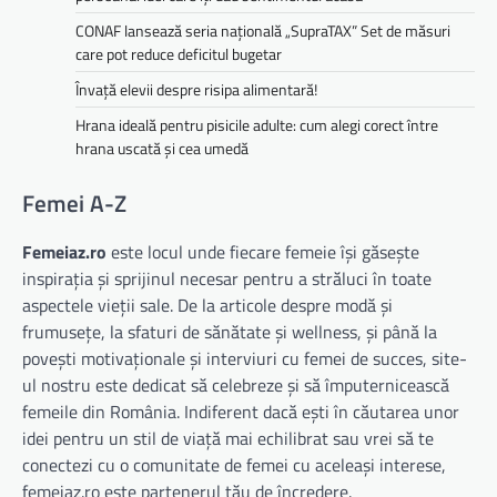
CONAF lansează seria națională „SupraTAX” Set de măsuri
care pot reduce deficitul bugetar
Învață elevii despre risipa alimentară!
Hrana ideală pentru pisicile adulte: cum alegi corect între
hrana uscată și cea umedă
Femei A-Z
Femeiaz.ro
este locul unde fiecare femeie își găsește
inspirația și sprijinul necesar pentru a străluci în toate
aspectele vieții sale. De la articole despre modă și
frumusețe, la sfaturi de sănătate și wellness, și până la
povești motivaționale și interviuri cu femei de succes, site-
ul nostru este dedicat să celebreze și să împuternicească
femeile din România. Indiferent dacă ești în căutarea unor
idei pentru un stil de viață mai echilibrat sau vrei să te
conectezi cu o comunitate de femei cu aceleași interese,
femeiaz.ro este partenerul tău de încredere.