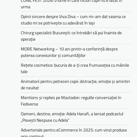
CONIL FEST 2026: o lume in care niciun copil nu e lasat in
urma
Opinii sincere despre Viva Diva – cum mi-am dat seama ce
studio mi se potrivește cu adevărat în Iași
Chirurg specialist București: ce întrebări să pui înainte de
operație
MORE Networking – 10 ani printr-o conferință despre
puterea conexiunilor și comunităților
Rețete cosmetice: bucuria de a-ți crea frumusețea cu mâinile
tale
Animatorii pentru petreceri copii: distracție, emoție și amintiri
de neuitat
Mentions și replies pe Mastodon: regulile conversației în
Fediverse
Oameni, destine, emoție: Adela Hanafi, a lansat podcastul
„Povești Nespuse cu Adela”
Advertoriale pentru eCommerce în 2025: cum vinzi produse
prin conținut