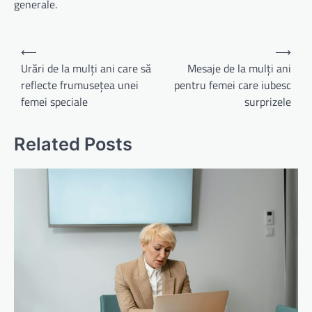
generale.
Navigare
⟵
⟶
în
Urări de la mulți ani care să
Mesaje de la mulți ani
reflecte frumusețea unei
pentru femei care iubesc
articole
femei speciale
surprizele
Related Posts