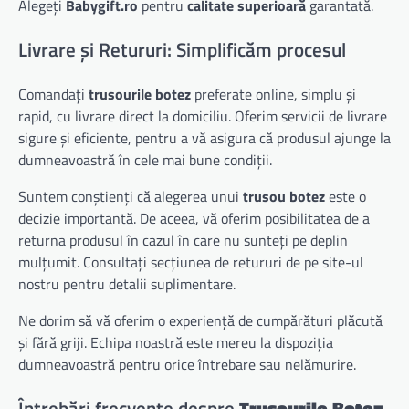
Alegeți
Babygift.ro
pentru
calitate superioară
garantată.
Livrare și Retururi: Simplificăm procesul
Comandați
trusourile botez
preferate online, simplu și
rapid, cu livrare direct la domiciliu. Oferim servicii de livrare
sigure și eficiente, pentru a vă asigura că produsul ajunge la
dumneavoastră în cele mai bune condiții.
Suntem conștienți că alegerea unui
trusou botez
este o
decizie importantă. De aceea, vă oferim posibilitatea de a
returna produsul în cazul în care nu sunteți pe deplin
mulțumit. Consultați secțiunea de retururi de pe site-ul
nostru pentru detalii suplimentare.
Ne dorim să vă oferim o experiență de cumpărături plăcută
și fără griji. Echipa noastră este mereu la dispoziția
dumneavoastră pentru orice întrebare sau nelămurire.
Întrebări frecvente despre
Trusourile Botez