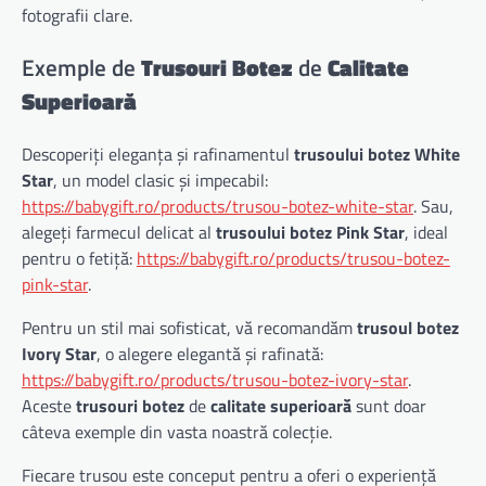
fotografii clare.
Exemple de
Trusouri Botez
de
Calitate
Superioară
Descoperiți eleganța și rafinamentul
trusoului botez White
Star
, un model clasic și impecabil:
https://babygift.ro/products/trusou-botez-white-star
. Sau,
alegeți farmecul delicat al
trusoului botez Pink Star
, ideal
pentru o fetiță:
https://babygift.ro/products/trusou-botez-
pink-star
.
Pentru un stil mai sofisticat, vă recomandăm
trusoul botez
Ivory Star
, o alegere elegantă și rafinată:
https://babygift.ro/products/trusou-botez-ivory-star
.
Aceste
trusouri botez
de
calitate superioară
sunt doar
câteva exemple din vasta noastră colecție.
Fiecare trusou este conceput pentru a oferi o experiență