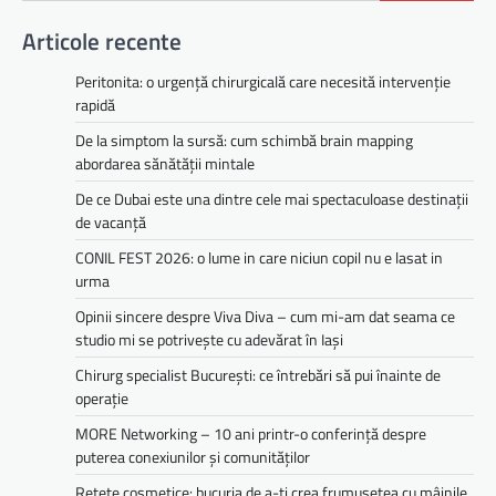
Articole recente
Peritonita: o urgență chirurgicală care necesită intervenție
rapidă
De la simptom la sursă: cum schimbă brain mapping
abordarea sănătății mintale
De ce Dubai este una dintre cele mai spectaculoase destinații
de vacanță
CONIL FEST 2026: o lume in care niciun copil nu e lasat in
urma
Opinii sincere despre Viva Diva – cum mi-am dat seama ce
studio mi se potrivește cu adevărat în Iași
Chirurg specialist București: ce întrebări să pui înainte de
operație
MORE Networking – 10 ani printr-o conferință despre
puterea conexiunilor și comunităților
Rețete cosmetice: bucuria de a-ți crea frumusețea cu mâinile