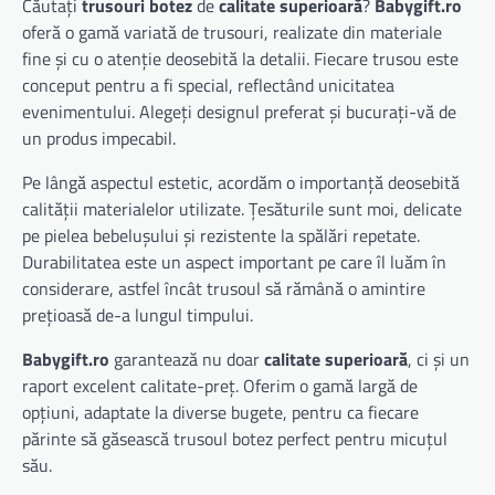
Căutați
trusouri botez
de
calitate superioară
?
Babygift.ro
oferă o gamă variată de trusouri, realizate din materiale
fine și cu o atenție deosebită la detalii. Fiecare trusou este
conceput pentru a fi special, reflectând unicitatea
evenimentului. Alegeți designul preferat și bucurați-vă de
un produs impecabil.
Pe lângă aspectul estetic, acordăm o importanță deosebită
calității materialelor utilizate. Țesăturile sunt moi, delicate
pe pielea bebelușului și rezistente la spălări repetate.
Durabilitatea este un aspect important pe care îl luăm în
considerare, astfel încât trusoul să rămână o amintire
prețioasă de-a lungul timpului.
Babygift.ro
garantează nu doar
calitate superioară
, ci și un
raport excelent calitate-preț. Oferim o gamă largă de
opțiuni, adaptate la diverse bugete, pentru ca fiecare
părinte să găsească trusoul botez perfect pentru micuțul
său.