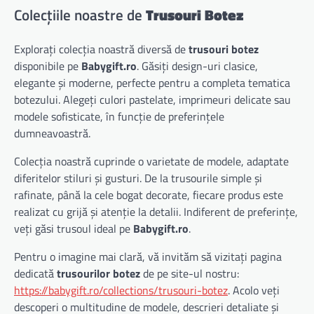
Colecțiile noastre de
Trusouri Botez
Explorați colecția noastră diversă de
trusouri botez
disponibile pe
Babygift.ro
. Găsiți design-uri clasice,
elegante și moderne, perfecte pentru a completa tematica
botezului. Alegeți culori pastelate, imprimeuri delicate sau
modele sofisticate, în funcție de preferințele
dumneavoastră.
Colecția noastră cuprinde o varietate de modele, adaptate
diferitelor stiluri și gusturi. De la trusourile simple și
rafinate, până la cele bogat decorate, fiecare produs este
realizat cu grijă și atenție la detalii. Indiferent de preferințe,
veți găsi trusoul ideal pe
Babygift.ro
.
Pentru o imagine mai clară, vă invităm să vizitați pagina
dedicată
trusourilor botez
de pe site-ul nostru:
https://babygift.ro/collections/trusouri-botez
. Acolo veți
descoperi o multitudine de modele, descrieri detaliate și