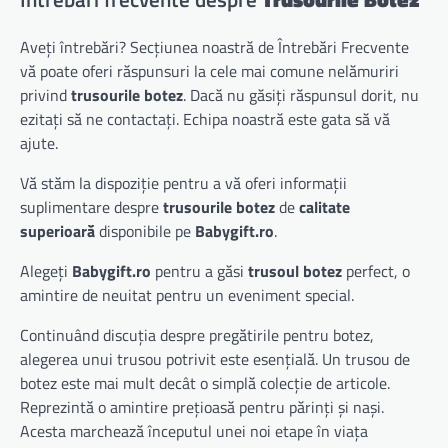
Aveți întrebări? Secțiunea noastră de Întrebări Frecvente
vă poate oferi răspunsuri la cele mai comune nelămuriri
privind
trusourile botez
. Dacă nu găsiți răspunsul dorit, nu
ezitați să ne contactați. Echipa noastră este gata să vă
ajute.
Vă stăm la dispoziție pentru a vă oferi informații
suplimentare despre
trusourile botez
de
calitate
superioară
disponibile pe
Babygift.ro
.
Alegeți
Babygift.ro
pentru a găsi
trusoul botez
perfect, o
amintire de neuitat pentru un eveniment special.
Continuând discuția despre pregătirile pentru botez,
alegerea unui trusou potrivit este esențială. Un trusou de
botez este mai mult decât o simplă colecție de articole.
Reprezintă o amintire prețioasă pentru părinți și nași.
Acesta marchează începutul unei noi etape în viața