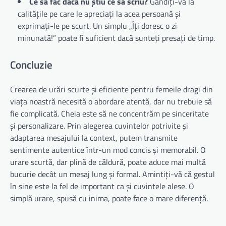
Ce să fac dacă nu știu ce să scriu?
Gândiți-vă la
calitățile pe care le apreciați la acea persoană și
exprimați-le pe scurt. Un simplu „Îți doresc o zi
minunată!” poate fi suficient dacă sunteți presați de timp.
Concluzie
Crearea de urări scurte și eficiente pentru femeile dragi din
viața noastră necesită o abordare atentă, dar nu trebuie să
fie complicată. Cheia este să ne concentrăm pe sinceritate
și personalizare. Prin alegerea cuvintelor potrivite și
adaptarea mesajului la context, putem transmite
sentimente autentice într-un mod concis și memorabil. O
urare scurtă, dar plină de căldură, poate aduce mai multă
bucurie decât un mesaj lung și formal. Amintiți-vă că gestul
în sine este la fel de important ca și cuvintele alese. O
simplă urare, spusă cu inima, poate face o mare diferență.