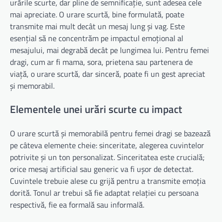
urările scurte, dar pline de semnificație, sunt adesea cele
mai apreciate. O urare scurtă, bine formulată, poate
transmite mai mult decât un mesaj lung și vag. Este
esențial să ne concentrăm pe impactul emoțional al
mesajului, mai degrabă decât pe lungimea lui. Pentru femei
dragi, cum ar fi mama, sora, prietena sau partenera de
viață, o urare scurtă, dar sinceră, poate fi un gest apreciat
și memorabil.
Elementele unei urări scurte cu impact
O urare scurtă și memorabilă pentru femei dragi se bazează
pe câteva elemente cheie: sinceritate, alegerea cuvintelor
potrivite și un ton personalizat. Sinceritatea este crucială;
orice mesaj artificial sau generic va fi ușor de detectat.
Cuvintele trebuie alese cu grijă pentru a transmite emoția
dorită. Tonul ar trebui să fie adaptat relației cu persoana
respectivă, fie ea formală sau informală.