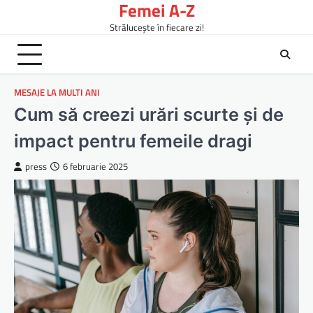
Femei A-Z
Skip
to
Strălucește în fiecare zi!
content
MESAJE LA MULTI ANI
Cum să creezi urări scurte și de
impact pentru femeile dragi
press
6 februarie 2025