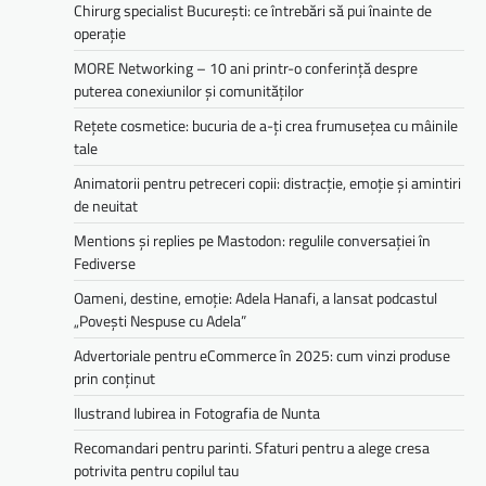
Chirurg specialist București: ce întrebări să pui înainte de
operație
MORE Networking – 10 ani printr-o conferință despre
puterea conexiunilor și comunităților
Rețete cosmetice: bucuria de a-ți crea frumusețea cu mâinile
tale
Animatorii pentru petreceri copii: distracție, emoție și amintiri
de neuitat
Mentions și replies pe Mastodon: regulile conversației în
Fediverse
Oameni, destine, emoție: Adela Hanafi, a lansat podcastul
„Povești Nespuse cu Adela”
Advertoriale pentru eCommerce în 2025: cum vinzi produse
prin conținut
Ilustrand Iubirea in Fotografia de Nunta
Recomandari pentru parinti. Sfaturi pentru a alege cresa
potrivita pentru copilul tau