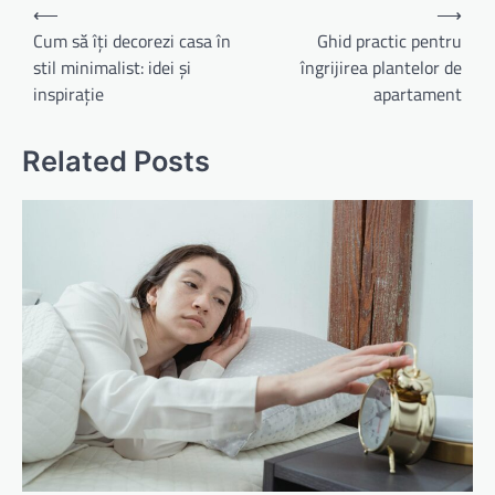
Navigare
⟵
⟶
în
Cum să îți decorezi casa în
Ghid practic pentru
stil minimalist: idei și
îngrijirea plantelor de
articole
inspirație
apartament
Related Posts