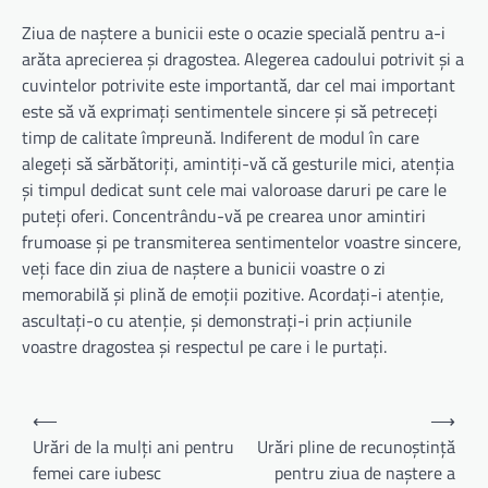
Ziua de naștere a bunicii este o ocazie specială pentru a-i
arăta aprecierea și dragostea. Alegerea cadoului potrivit și a
cuvintelor potrivite este importantă, dar cel mai important
este să vă exprimați sentimentele sincere și să petreceți
timp de calitate împreună. Indiferent de modul în care
alegeți să sărbătoriți, amintiți-vă că gesturile mici, atenția
și timpul dedicat sunt cele mai valoroase daruri pe care le
puteți oferi. Concentrându-vă pe crearea unor amintiri
frumoase și pe transmiterea sentimentelor voastre sincere,
veți face din ziua de naștere a bunicii voastre o zi
memorabilă și plină de emoții pozitive. Acordați-i atenție,
ascultați-o cu atenție, și demonstrați-i prin acțiunile
voastre dragostea și respectul pe care i le purtați.
Navigare
⟵
⟶
în
Urări de la mulți ani pentru
Urări pline de recunoștință
femei care iubesc
pentru ziua de naștere a
articole