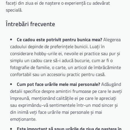
faceți din ziua ei de naștere o experiență cu adevărat
specială.
Întrebări frecvente
Ce cadou este potrivit pentru bunica mea?
Alegerea
cadoului depinde de preferințele bunicii. Luați în
considerare hobby-urile ei, nevoile ei practice sau pur și
simplu un cadou care să-i aducă bucurie, cum ar fi o
fotografie de familie, o carte, un articol de îmbrăcăminte
confortabil sau un accesoriu practic pentru casă.
Cum pot face urările mele mai personale?
Adăugând
detalii specifice despre amintiri frumoase pe care le aveți
împreună, menționând calitățile ei pe care le apreciați
sau exprimându-vă sentimentele într-un mod sincer și
din inimă veți face urările mai personale și mai
emoționante.
Este important să spun urările de ziua de naștere în