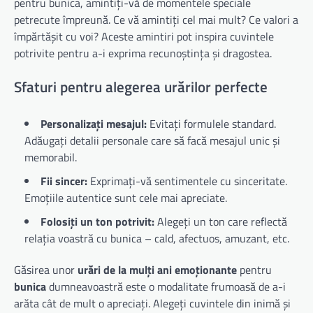
pentru bunica, amintiți-vă de momentele speciale
petrecute împreună. Ce vă amintiți cel mai mult? Ce valori a
împărtășit cu voi? Aceste amintiri pot inspira cuvintele
potrivite pentru a-i exprima recunoștința și dragostea.
Sfaturi pentru alegerea urărilor perfecte
Personalizați mesajul:
Evitați formulele standard.
Adăugați detalii personale care să facă mesajul unic și
memorabil.
Fii sincer:
Exprimați-vă sentimentele cu sinceritate.
Emoțiile autentice sunt cele mai apreciate.
Folosiți un ton potrivit:
Alegeți un ton care reflectă
relația voastră cu bunica – cald, afectuos, amuzant, etc.
Găsirea unor
urări de la mulți ani emoționante
pentru
bunica
dumneavoastră este o modalitate frumoasă de a-i
arăta cât de mult o apreciați. Alegeți cuvintele din inimă și