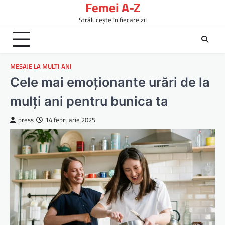
Femei A-Z
Skip
to
Strălucește în fiecare zi!
content
MESAJE LA MULTI ANI
Cele mai emoționante urări de la
mulți ani pentru bunica ta
press
14 februarie 2025