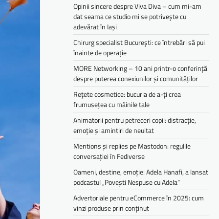
Opinii sincere despre Viva Diva – cum mi-am
dat seama ce studio mi se potrivește cu
adevărat în Iași
Chirurg specialist București: ce întrebări să pui
înainte de operație
MORE Networking – 10 ani printr-o conferință
despre puterea conexiunilor și comunităților
Rețete cosmetice: bucuria de a-ți crea
frumusețea cu mâinile tale
Animatorii pentru petreceri copii: distracție,
emoție și amintiri de neuitat
Mentions și replies pe Mastodon: regulile
conversației în Fediverse
Oameni, destine, emoție: Adela Hanafi, a lansat
podcastul „Povești Nespuse cu Adela”
Advertoriale pentru eCommerce în 2025: cum
vinzi produse prin conținut