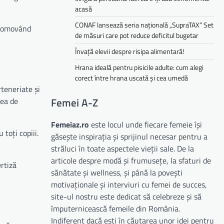
acasă
CONAF lansează seria națională „SupraTAX” Set
promovând
de măsuri care pot reduce deficitul bugetar
Învață elevii despre risipa alimentară!
Hrana ideală pentru pisicile adulte: cum alegi
corect între hrana uscată și cea umedă
rteneriate și
Femei A-Z
rea de
Femeiaz.ro
este locul unde fiecare femeie își
toți copiii.
găsește inspirația și sprijinul necesar pentru a
străluci în toate aspectele vieții sale. De la
articole despre modă și frumusețe, la sfaturi de
ertiză
sănătate și wellness, și până la povești
motivaționale și interviuri cu femei de succes,
site-ul nostru este dedicat să celebreze și să
împuternicească femeile din România.
Indiferent dacă ești în căutarea unor idei pentru