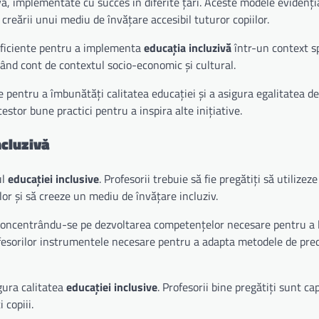
vă, implementate cu succes în diferite țări. Aceste modele evidenți
 creării unui mediu de învățare accesibil tuturor copiilor.
 eficiente pentru a implementa
educația incluzivă
într-un context sp
nând cont de contextul socio-economic și cultural.
 pentru a îmbunătăți calitatea educației și a asigura egalitatea d
tor bune practici pentru a inspira alte inițiative.
ncluzivă
ul
educației inclusive
. Profesorii trebuie să fie pregătiți să utilizeze
ilor și să creeze un mediu de învățare incluziv.
 concentrându-se pe dezvoltarea competențelor necesare pentru a 
fesorilor instrumentele necesare pentru a adapta metodele de pred
igura calitatea
educației inclusive
. Profesorii bine pregătiți sunt cap
 copiii.