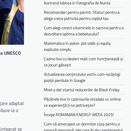
Ilustrand Iubirea in Fotografia de Nunta
Recomandari pentru parinti. Sfaturi pentru a
alege cresa potrivita pentru copilul tau
Cum alegi corect vitaminele in sarcina pentru o
dezvoltare optima a bebelusului?
Matematica în poker: pot odds și equity
explicate simplu
ua UNESCO
Cazino live cu dealeri reali: cum funcționează și
ce jocuri găsești
Actualizarea conținutului vechi: cum recâștigi
poziții pierdute în Google
Mixit a dat startul reducerilor de Black Friday
Păcănele live în cazinourile stradale vs online:
țare adaptat
ce experiență ți se potrivește?
ibuie la o
Începe ROMANIAN ENERGY WEEK 2025!
Cum să amenajezi un dormitor cozy pentru o
 integrat se
singură persoană: idei care îți dau sentimentul