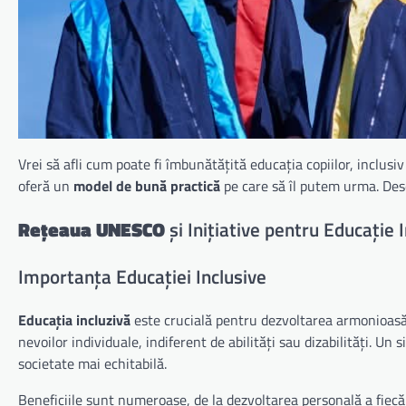
Vrei să afli cum poate fi îmbunătățită educația copiilor, inclusi
oferă un
model de bună practică
pe care să îl putem urma. De
Rețeaua UNESCO
și Inițiative pentru Educație 
Importanța Educației Inclusive
Educația incluzivă
este crucială pentru dezvoltarea armonioasă
nevoilor individuale, indiferent de abilități sau dizabilități. U
societate mai echitabilă.
Beneficiile sunt numeroase, de la dezvoltarea personală a fiecăr