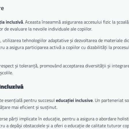
re
ia incluzivă
. Aceasta înseamnă asigurarea accesului fizic la școală,
 de evaluare la nevoile individuale ale copiilor.
utilizarea tehnologiilor adaptative și dezvoltarea de materiale di
u a asigura participarea activă a copiilor cu dizabilități la procesu
respect și toleranță, promovând acceptarea diversității și integrare
colile.
Incluzivă
este esențială pentru succesul
educației inclusive
. Un parteneriat so
ățare mai eficient și susținut.
rse părți implicate în educație, pentru a asigura o abordare holist
 a depăși obstacolele și a oferi o educație de calitate tuturor copi