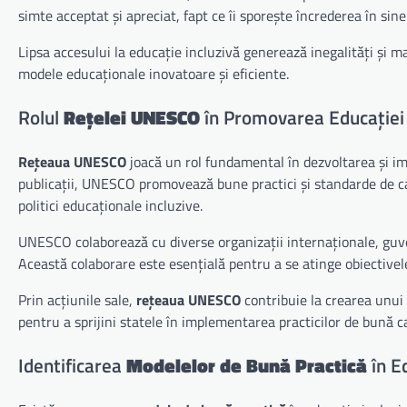
simte acceptat și apreciat, fapt ce îi sporește încrederea în sine
Lipsa accesului la educație incluzivă generează inegalități și m
modele educaționale inovatoare și eficiente.
Rolul
Rețelei UNESCO
în Promovarea Educației 
Rețeaua UNESCO
joacă un rol fundamental în dezvoltarea și 
publicații, UNESCO promovează bune practici și standarde de ca
politici educaționale incluzive.
UNESCO colaborează cu diverse organizații internaționale, guvern
Această colaborare este esențială pentru a se atinge obiectivel
Prin acțiunile sale,
rețeaua UNESCO
contribuie la crearea unui 
pentru a sprijini statele în implementarea practicilor de bună ca
Identificarea
Modelelor de Bună Practică
în E