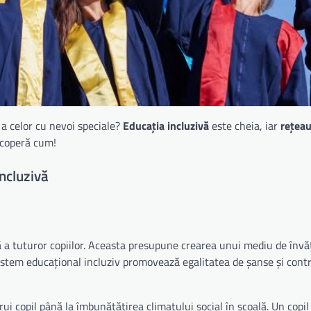
v a celor cu nevoi speciale?
Educația incluzivă
este cheia, iar
rețea
scoperă cum!
Incluzivă
 a tuturor copiilor. Aceasta presupune crearea unui mediu de învă
n sistem educațional incluziv promovează egalitatea de șanse și contr
ui copil până la îmbunătățirea climatului social în școală. Un copil