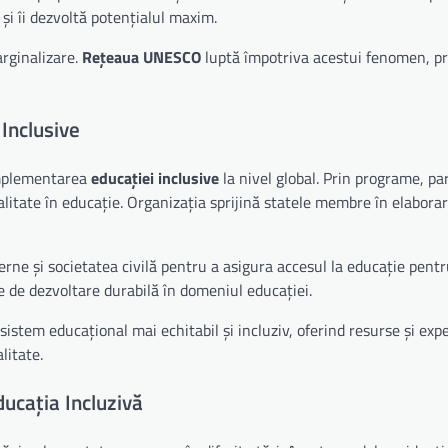
 și îi dezvoltă potențialul maxim.
arginalizare.
Rețeaua UNESCO
luptă împotriva acestui fenomen, 
Inclusive
implementarea
educației inclusive
la nivel global. Prin programe, pa
litate în educație. Organizația sprijină statele membre în elabora
e și societatea civilă pentru a asigura accesul la educație pentru 
e de dezvoltare durabilă în domeniul educației.
sistem educațional mai echitabil și incluziv, oferind resurse și exp
litate.
ducația Incluzivă