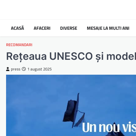
Skip
to
content
ACASĂ
AFACERI
DIVERSE
MESAJE LA MULTI ANI
RECOMANDARI
Rețeaua UNESCO și modelu
press
1 august 2025