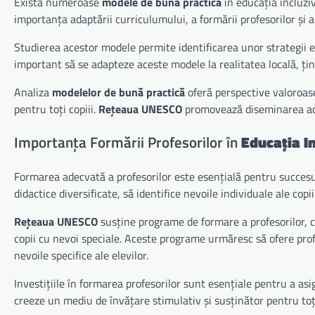
Există numeroase
modele de bună practică
în educația incluzi
importanța adaptării curriculumului, a formării profesorilor și a
Studierea acestor modele permite identificarea unor strategii
important să se adapteze aceste modele la realitatea locală, ți
Analiza
modelelor de bună practică
oferă perspective valoroase
pentru toți copiii.
Rețeaua UNESCO
promovează diseminarea aces
Importanța Formării Profesorilor în
Educația I
Formarea adecvată a profesorilor este esențială pentru succes
didactice diversificate, să identifice nevoile individuale ale copi
Rețeaua UNESCO
susține programe de formare a profesorilor,
copii cu nevoi speciale. Aceste programe urmăresc să ofere pro
nevoile specifice ale elevilor.
Investițiile în formarea profesorilor sunt esențiale pentru a as
creeze un mediu de învățare stimulativ și susținător pentru toți