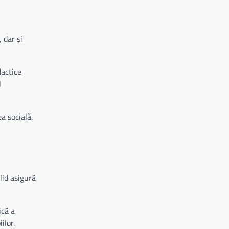
 dar și
dactice
l
a socială.
lid asigură
ică a
ilor.