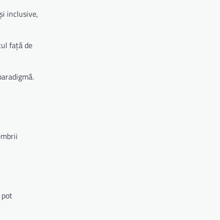
i inclusive,
ul față de
paradigmă.
embrii
 pot