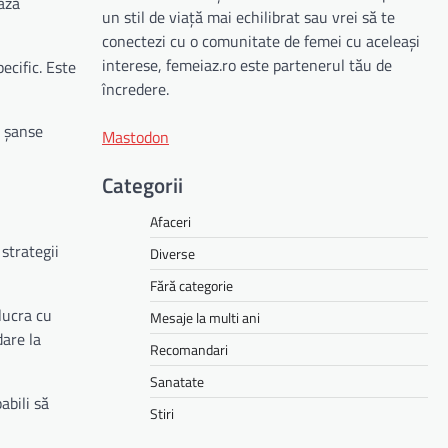
ază
un stil de viață mai echilibrat sau vrei să te
conectezi cu o comunitate de femei cu aceleași
interese, femeiaz.ro este partenerul tău de
ecific. Este
încredere.
e șanse
Mastodon
Categorii
Afaceri
 strategii
Diverse
Fără categorie
lucra cu
Mesaje la multi ani
are la
Recomandari
Sanatate
abili să
Stiri