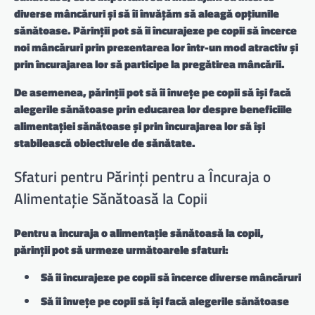
diverse mâncăruri și să îi învățăm să aleagă opțiunile
sănătoase. Părinții pot să îi încurajeze pe copii să încerce
noi mâncăruri prin
prezentarea lor într-un mod atractiv
și
prin
încurajarea lor să participe la pregătirea mâncării
.
De asemenea, părinții pot să îi învețe pe copii să își facă
alegerile sănătoase prin
educarea lor despre beneficiile
alimentației sănătoase
și prin
încurajarea lor să își
stabilească obiectivele de sănătate
.
Sfaturi pentru Părinți pentru a Încuraja o
Alimentație Sănătoasă la Copii
Pentru a încuraja o alimentație sănătoasă la copii,
părinții pot să urmeze următoarele sfaturi:
Să îi încurajeze pe copii să încerce diverse mâncăruri
Să îi învețe pe copii să își facă alegerile sănătoase