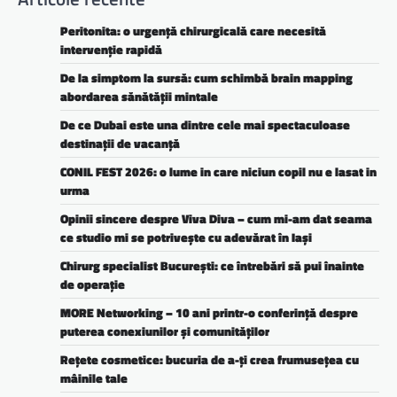
Peritonita: o urgență chirurgicală care necesită
intervenție rapidă
De la simptom la sursă: cum schimbă brain mapping
abordarea sănătății mintale
De ce Dubai este una dintre cele mai spectaculoase
destinații de vacanță
CONIL FEST 2026: o lume in care niciun copil nu e lasat in
urma
Opinii sincere despre Viva Diva – cum mi-am dat seama
ce studio mi se potrivește cu adevărat în Iași
Chirurg specialist București: ce întrebări să pui înainte
de operație
MORE Networking – 10 ani printr-o conferință despre
puterea conexiunilor și comunităților
Rețete cosmetice: bucuria de a-ți crea frumusețea cu
mâinile tale