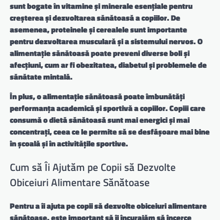
sunt bogate în vitamine și minerale esențiale pentru
creșterea și dezvoltarea sănătoasă a copiilor. De
asemenea,
proteinele și cerealele
sunt importante
pentru dezvoltarea musculară și a sistemului nervos. O
alimentație sănătoasă poate preveni diverse boli și
afecțiuni, cum ar fi obezitatea, diabetul și problemele de
sănătate mintală.
În plus, o alimentație sănătoasă poate îmbunătăți
performanța academică și sportivă a copiilor. Copiii care
consumă o dietă sănătoasă sunt mai energici și mai
concentrați, ceea ce le permite să se desfășoare mai bine
în școală și în activitățile sportive.
Cum să Îi Ajutăm pe Copii să Dezvolte
Obiceiuri Alimentare Sănătoase
Pentru a îi ajuta pe copii să dezvolte obiceiuri alimentare
sănătoase, este important să îi încurajăm să încerce