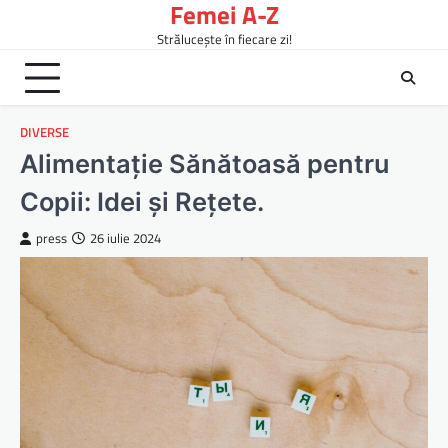
Femei A-Z
Skip
to
Strălucește în fiecare zi!
content
DIVERSE
Alimentație Sănătoasă pentru
Copii: Idei și Rețete.
press
26 iulie 2024