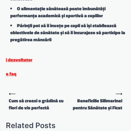
O alimentație sănătoasă poate îmbunătăți
performanța academică și sportivă a copiilor
Părinții pot să îi învețe pe copii să își stabilească
obiectivele de sănătate și să îi încurajeze să participe la
pregătirea mâncării
i dezvoltator
e faq
Navigare
⟵
⟶
în
Cum să creezi o grădină cu
Beneficiile Silimarinei
flori de vis perfectă
pentru Sănătate și Ficat
articole
Related Posts