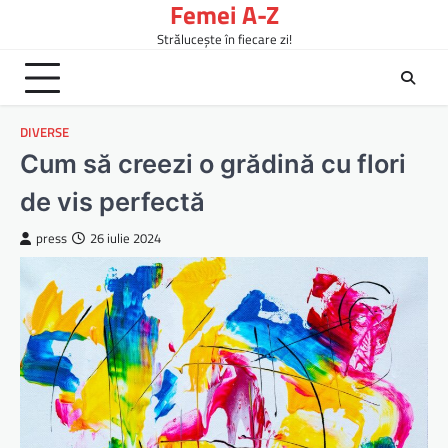
Femei A-Z
Skip
to
Strălucește în fiecare zi!
content
DIVERSE
Cum să creezi o grădină cu flori
de vis perfectă
press
26 iulie 2024