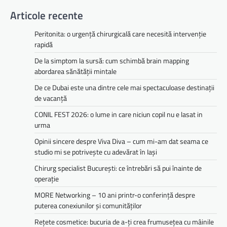
Articole recente
Peritonita: o urgență chirurgicală care necesită intervenție
rapidă
De la simptom la sursă: cum schimbă brain mapping
abordarea sănătății mintale
De ce Dubai este una dintre cele mai spectaculoase destinații
de vacanță
CONIL FEST 2026: o lume in care niciun copil nu e lasat in
urma
Opinii sincere despre Viva Diva – cum mi-am dat seama ce
studio mi se potrivește cu adevărat în Iași
Chirurg specialist București: ce întrebări să pui înainte de
operație
MORE Networking – 10 ani printr-o conferință despre
puterea conexiunilor și comunităților
Rețete cosmetice: bucuria de a-ți crea frumusețea cu mâinile