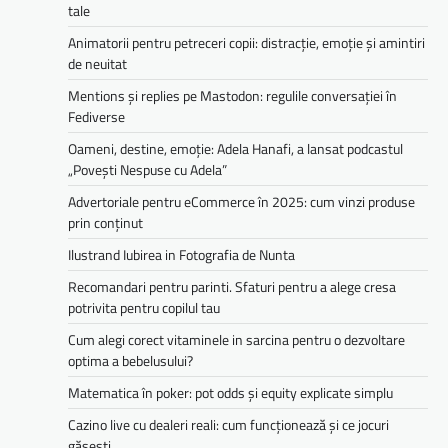
tale
Animatorii pentru petreceri copii: distracție, emoție și amintiri
de neuitat
Mentions și replies pe Mastodon: regulile conversației în
Fediverse
Oameni, destine, emoție: Adela Hanafi, a lansat podcastul
„Povești Nespuse cu Adela”
Advertoriale pentru eCommerce în 2025: cum vinzi produse
prin conținut
Ilustrand Iubirea in Fotografia de Nunta
Recomandari pentru parinti. Sfaturi pentru a alege cresa
potrivita pentru copilul tau
Cum alegi corect vitaminele in sarcina pentru o dezvoltare
optima a bebelusului?
Matematica în poker: pot odds și equity explicate simplu
Cazino live cu dealeri reali: cum funcționează și ce jocuri
găsești