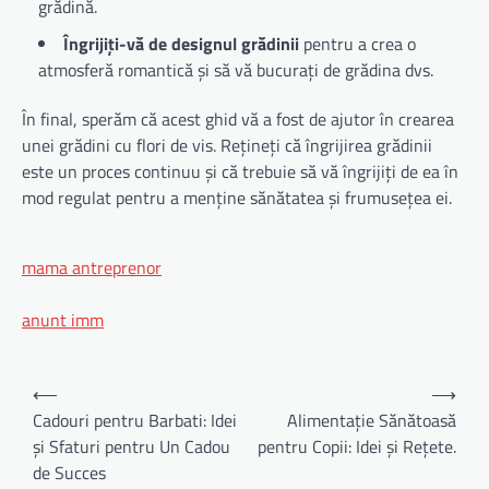
grădină.
Îngrijiți-vă de designul grădinii
pentru a crea o
atmosferă romantică și să vă bucurați de grădina dvs.
În final, sperăm că acest ghid vă a fost de ajutor în crearea
unei grădini cu flori de vis. Rețineți că îngrijirea grădinii
este un proces continuu și că trebuie să vă îngrijiți de ea în
mod regulat pentru a menține sănătatea și frumusețea ei.
mama antreprenor
anunt imm
Navigare
⟵
⟶
în
Cadouri pentru Barbati: Idei
Alimentație Sănătoasă
și Sfaturi pentru Un Cadou
pentru Copii: Idei și Rețete.
articole
de Succes