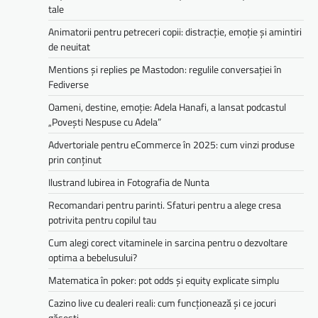
tale
Animatorii pentru petreceri copii: distracție, emoție și amintiri
de neuitat
Mentions și replies pe Mastodon: regulile conversației în
Fediverse
Oameni, destine, emoție: Adela Hanafi, a lansat podcastul
„Povești Nespuse cu Adela”
Advertoriale pentru eCommerce în 2025: cum vinzi produse
prin conținut
Ilustrand Iubirea in Fotografia de Nunta
Recomandari pentru parinti. Sfaturi pentru a alege cresa
potrivita pentru copilul tau
Cum alegi corect vitaminele in sarcina pentru o dezvoltare
optima a bebelusului?
Matematica în poker: pot odds și equity explicate simplu
Cazino live cu dealeri reali: cum funcționează și ce jocuri
găsești