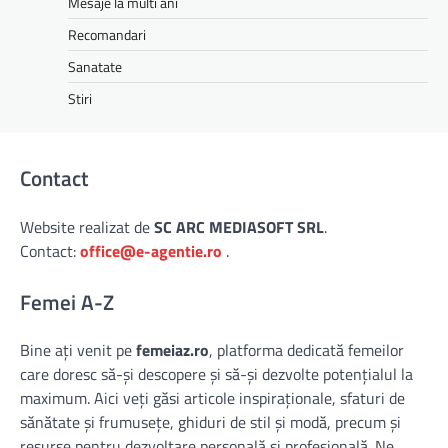
Mesaje la multi ani
Recomandari
Sanatate
Stiri
Contact
Website realizat de
SC ARC MEDIASOFT SRL
.
Contact:
office@e-agentie.ro
.
Femei A-Z
Bine ați venit pe
femeiaz.ro
, platforma dedicată femeilor
care doresc să-și descopere și să-și dezvolte potențialul la
maximum. Aici veți găsi articole inspiraționale, sfaturi de
sănătate și frumusețe, ghiduri de stil și modă, precum și
resurse pentru dezvoltare personală și profesională. Ne