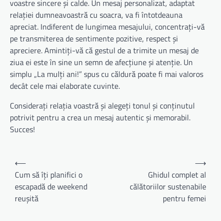
voastre sincere și calde. Un mesaj personalizat, adaptat
relației dumneavoastră cu soacra, va fi întotdeauna
apreciat. Indiferent de lungimea mesajului, concentrați-vă
pe transmiterea de sentimente pozitive, respect și
apreciere. Amintiți-vă că gestul de a trimite un mesaj de
ziua ei este în sine un semn de afecțiune și atenție. Un
simplu „La mulți ani!” spus cu căldură poate fi mai valoros
decât cele mai elaborate cuvinte.
Considerați relația voastră și alegeți tonul și conținutul
potrivit pentru a crea un mesaj autentic și memorabil.
Succes!
Navigare
⟵
⟶
în
Cum să îți planifici o
Ghidul complet al
escapadă de weekend
călătoriilor sustenabile
articole
reușită
pentru femei