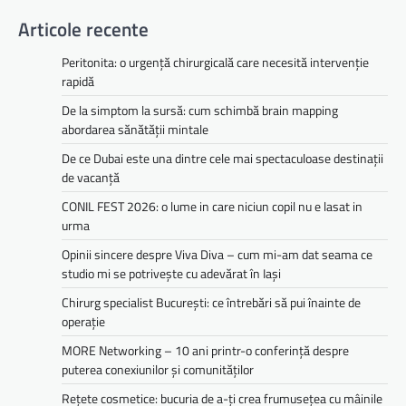
Articole recente
Peritonita: o urgență chirurgicală care necesită intervenție
rapidă
De la simptom la sursă: cum schimbă brain mapping
abordarea sănătății mintale
De ce Dubai este una dintre cele mai spectaculoase destinații
de vacanță
CONIL FEST 2026: o lume in care niciun copil nu e lasat in
urma
Opinii sincere despre Viva Diva – cum mi-am dat seama ce
studio mi se potrivește cu adevărat în Iași
Chirurg specialist București: ce întrebări să pui înainte de
operație
MORE Networking – 10 ani printr-o conferință despre
puterea conexiunilor și comunităților
Rețete cosmetice: bucuria de a-ți crea frumusețea cu mâinile